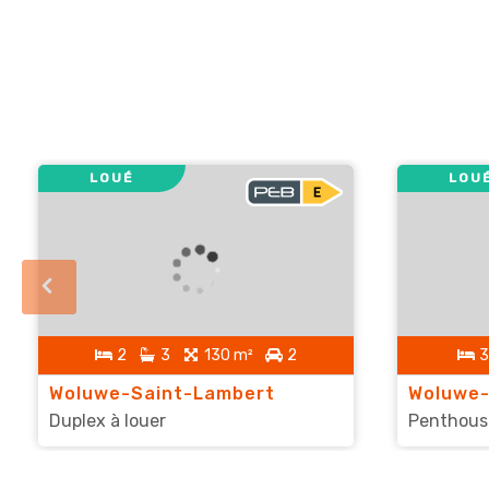
LOUÉ
LOU
2
3
130 m²
2
3
Woluwe-Saint-Lambert
Woluwe-
Duplex à louer
Penthouse