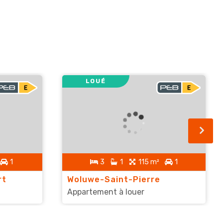
LOUÉ
1
3
1
115 m²
1
rt
Woluwe-Saint-Pierre
Appartement à louer