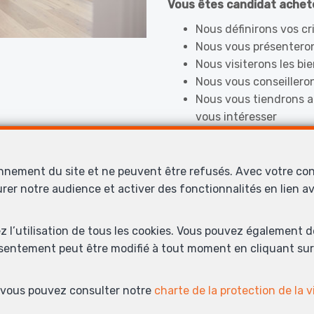
Vous êtes candidat achete
Nous définirons vos cr
Nous vous présenteron
Nous visiterons les bi
Nous vous conseilleron
Nous vous tiendrons a
vous intéresser
onnement du site et ne peuvent être refusés. Avec votre co
pour recevoir la liste de no
urer notre audience et activer des fonctionnalités en lien 
ez l’utilisation de tous les cookies. Vous pouvez également 
Tenez-moi au courant !
nsentement peut être modifié à tout moment en cliquant sur 
s, vous pouvez consulter notre
charte de la protection de la v
Contactez-nous