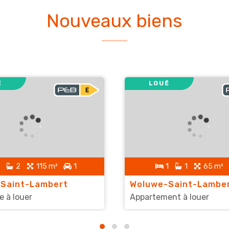
Nouveaux biens
É
LOUÉ
2
115 m²
1
1
1
65 m²
Saint-Lambert
Woluwe-Saint-Lambe
 à louer
Appartement à louer