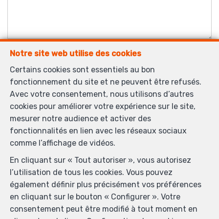
Notre site web utilise des cookies
Validation anti-spam
Certains cookies sont essentiels au bon
fonctionnement du site et ne peuvent être refusés.
*
Champs obligatoires
Avec votre consentement, nous utilisons d’autres
cookies pour améliorer votre expérience sur le site,
J'accepte de recevoir des informations par email de
mesurer notre audience et activer des
l’agence.
fonctionnalités en lien avec les réseaux sociaux
comme l’affichage de vidéos.
J'accepte de recevoir des SMS de notification.
En cliquant sur « Tout autoriser », vous autorisez
l’utilisation de tous les cookies. Vous pouvez
En envoyant ma demande de contact, je déclare
également définir plus précisément vos préférences
accepter que mes données complétées dans ce
en cliquant sur le bouton « Configurer ». Votre
formulaire soient utilisées pour les buts mentionnés ci-
consentement peut être modifié à tout moment en
dessus par Wikimo ; et ce, en accord avec la
charte de