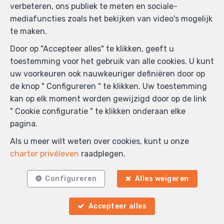
verbeteren, ons publiek te meten en sociale-
Voornaam
*
mediafuncties zoals het bekijken van video's mogelijk
te maken.
Naam
*
Door op "Accepteer alles" te klikken, geeft u
toestemming voor het gebruik van alle cookies. U kunt
uw voorkeuren ook nauwkeuriger definiëren door op
de knop " Configureren " te klikken. Uw toestemming
Telefoon
*
kan op elk moment worden gewijzigd door op de link
" Cookie configuratie " te klikken onderaan elke
E-mail
*
pagina.
Als u meer wilt weten over cookies, kunt u onze
charter privéleven
raadplegen.
Boodschap
Configureren
Alles weigeren
Accepteer alles