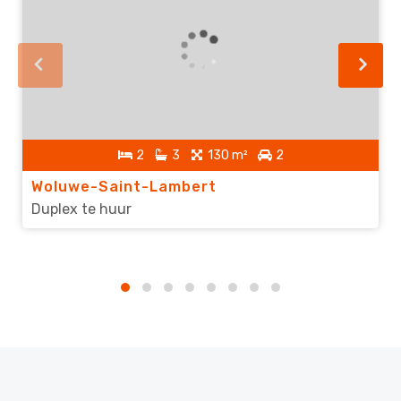
2
3
130 m²
2
Woluwe-Saint-Lambert
Duplex te huur