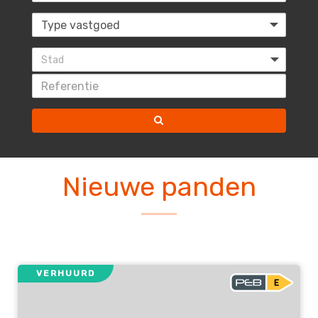
Stad
Nieuwe panden
VERHUURD