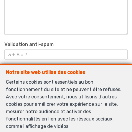
Validation anti-spam
*
Champs obligatoires
Notre site web utilise des cookies
J'accepte de recevoir des informations par email de
Certains cookies sont essentiels au bon
l’agence.
fonctionnement du site et ne peuvent être refusés.
Avec votre consentement, nous utilisons d’autres
Je souhaite recevoir les newsletters.
cookies pour améliorer votre expérience sur le site,
J'accepte de recevoir des SMS de notification.
mesurer notre audience et activer des
fonctionnalités en lien avec les réseaux sociaux
comme l’affichage de vidéos.
En envoyant ma demande de contact, je déclare