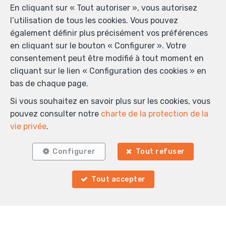
accepter que mes données complétées dans ce
En cliquant sur « Tout autoriser », vous autorisez
formulaire soient utilisées pour les buts mentionnés ci-
l’utilisation de tous les cookies. Vous pouvez
dessus par Wikimo ; et ce, en accord avec la
charte de
également définir plus précisément vos préférences
protection de la vie privée
du site. Je peux à tout
en cliquant sur le bouton « Configurer ». Votre
moment retirer mon consentement en introduisant
consentement peut être modifié à tout moment en
une demande écrite à l’adresse info@wikimo.be.
cliquant sur le lien « Configuration des cookies » en
bas de chaque page.
Envoyer
Si vous souhaitez en savoir plus sur les cookies, vous
pouvez consulter notre
charte de la protection de la
vie privée
.
Wikimo SPRL
Avenue de Broqueville 126
—
1200 Bruxelles
Configurer
Tout refuser
—
TEL.
+32 2 763 06 00
MOB.
+32 477 66 92 15
—
Tout accepter
info@wikimo.be
—
Agent immobilier intermédiaire agréé IPI sous le
numéro 508.264 en Belgique - N° entreprise : TVA BE-