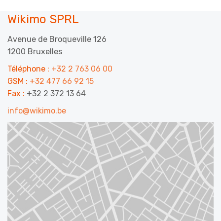
Wikimo SPRL
Avenue de Broqueville 126
1200 Bruxelles
Téléphone :
+32 2 763 06 00
GSM :
+32 477 66 92 15
Fax :
+32 2 372 13 64
info@wikimo.be